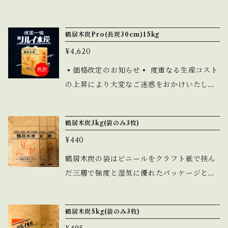
ります。
店様などでご愛用頂いております。キャンプ
す。どうかご理解いただきますとともに、今
やBBQとフィールドでもプロ仕様の炭火で炙
後とも変わらぬご愛顧を賜りますよう、心よ
鶴居木炭Pro(長炭30cm)15kg
ってお楽しみください。 産地:日本(北海道)
りお願い申し上げます。 道東産ミズナラを使
原料:楢 黒炭 ぶつ:約10cm前後 中炭:粉炭と
¥4,620
用。熟練の職人が作るこだわりの木炭。釧路
バラ炭の中間サイズ 重量:各10kg 発送サイズ:
市の地場木炭として多くの炉ばた、飲食店様
▪️価格改定のお知らせ▪️ 度重なる生産コスト
160 ※ 発送はリサイクル資材を使用します。
などでご愛用頂いている定番サイズの切炭と
の上昇により大変なご迷惑をおかけいたしま
梱包はダンボールとPPバンドで簡易的な物と
なります。キャンプやBBQとフィールドでも
す。どうかご理解いただきますとともに、今
なります。
プロ仕様の炭火で炙ってお楽しみください。
後とも変わらぬご愛顧を賜りますよう、心よ
鶴居木炭3kg(袋のみ3枚)
産地:日本(北海道) 原料:楢 黒炭 切炭:15cm
りお願い申し上げます。 道東産ミズナラを使
重量:15kg 発送サイズ:120 ※発送はリサイク
¥440
用。熟練の職人が作るこだわりの木炭。釧路
ル資材を使用します。梱包はダンボールとPP
市の地場木炭として多くの炉ばた、飲食店様
鶴居木炭の袋はビニールをクラフト紙で挟ん
バンドで簡易的な物となります。
などでご愛用頂いております。キャンプやBB
だ三層で強度と湿気に優れたパッケージとな
Qとフィールドでもプロ仕様の炭火で炙って
ります。お客様からご要望の声が多かった木
お楽しみください。 産地:日本(北海道) 原料:
炭の小分け用に3kgサイズをご用意いたしま
鶴居木炭5kg(袋のみ3枚)
楢 黒炭 長炭:30cm 重量:15kg 発送サイズ:1
した。 【発送は丸めた状態(写真5枚目)とな
20 ※発送はリサイクル資材を使用します。梱