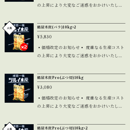
の上昇により大変なご迷惑をおかけいたしま
す。どうかご理解いただきますとともに、今
後とも変わらぬご愛顧を賜りますよう、心よ
鶴居木炭(バラ)10kg×2
りお願い申し上げます。 ご要望の多かったB
¥5,830
BQやキャンプなどに使いやすいバラ炭がオ
ンラインストアにて販売開始いたします。バ
▪️価格改定のお知らせ▪️ 度重なる生産コスト
ラ炭は切炭生産時の端材などの規格外(大小不
の上昇により大変なご迷惑をおかけいたしま
揃い)の物を中心として袋詰めした製品となり
す。どうかご理解いただきますとともに、今
ます。レジャー用としてコストパフォーマン
後とも変わらぬご愛顧を賜りますよう、心よ
鶴居木炭Pro(ぶつ切)10kg
ス、着火性能に優れた人気のシリーズとなり
りお願い申し上げます。 ご要望の多かったB
ます。 産地:日本(北海道) 原料:楢 黒炭 バラ:
¥3,080
BQやキャンプなどに使いやすいバラ炭がオ
大小、端材など 重量10kg 発送サイズ:140 ※
ンラインストアにて販売開始いたします。バ
▪️価格改定のお知らせ▪️ 度重なる生産コスト
発送はリサイクル資材を使用します。梱包は
ラ炭は切炭生産時の端材などの規格外(大小不
の上昇により大変なご迷惑をおかけいたしま
ダンボールとPPバンドで簡易的な物となりま
揃い)の物を中心として袋詰めした製品となり
す。どうかご理解いただきますとともに、今
す。
ます。レジャー用としてコストパフォーマン
後とも変わらぬご愛顧を賜りますよう、心よ
鶴居木炭Pro(ぶつ切)10kg×2
ス、着火性能に優れた人気のシリーズとなり