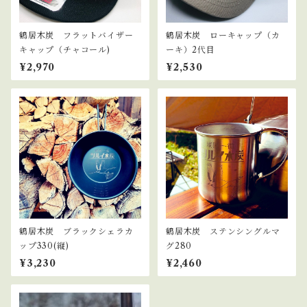
鶴居木炭 フラットバイザー
鶴居木炭 ローキャップ（カ
キャップ（チャコール)
ーキ）2代目
¥2,970
¥2,530
鶴居木炭 ブラックシェラカ
鶴居木炭 ステンシングルマ
ップ330(縦)
グ280
¥3,230
¥2,460