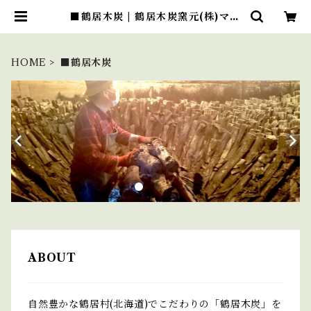
■鶴居木炭 | 鶴居木炭窯元(株)マル
ス住友燃料店 ONLINE STORE
HOME
■鶴居木炭
ABOUT
自然豊かな鶴居村(北海道)でこだわりの「鶴居木炭」を