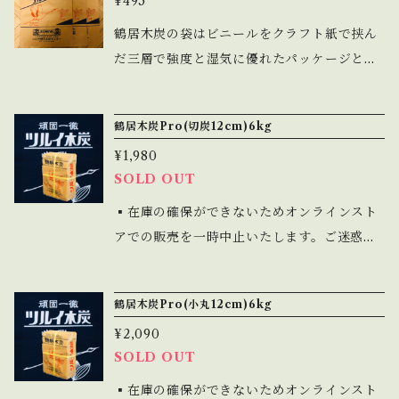
¥495
ります。折れ、巻きグセなどご了承くださ
包はダンボールとPPバンドで簡易的な物とな
い。】 袋サイズ約60×32cm ※3kgの木炭を
鶴居木炭の袋はビニールをクラフト紙で挟ん
ります。
入れ袋上部を折り込んだ状態で 約45×32cm
だ三層で強度と湿気に優れたパッケージとな
前後となります。
ります。お客様から小分け用にご要望の声が
多いカタカナ表記ロゴの5kgサイズを追加い
鶴居木炭Pro(切炭12cm)6kg
たしました。 【発送は丸めた状態(写真5枚目
¥1,980
※画像は3kg)となります。折れ、巻きグセな
SOLD OUT
どご了承ください。】 袋サイズ約60×31cm
マチ13cm ※5kgの木炭を入れ袋上部を折り
▪️在庫の確保ができないためオンラインスト
込んだ状態で 約40×31cm前後となります。
アでの販売を一時中止いたします。ご迷惑を
おかけして申し訳ございません。▪️ 道東産ミ
ズナラを使用。熟練の職人が作るこだわりの
鶴居木炭Pro(小丸12cm)6kg
木炭。釧路市の地場木炭として多くの炉ば
¥2,090
た、飲食店様などでご愛用頂いております。
SOLD OUT
キャンプやBBQとフィールドでもプロ仕様の
炭火で炙ってお楽しみください。 産地:日本
▪️在庫の確保ができないためオンラインスト