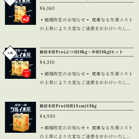
りお願い申し上げます。 道東産ミズナラを使
ます。 産地:日本(北海道) 原料:楢 黒炭 バラ:
¥6,160
用。熟練の職人が作るこだわりの木炭。釧路
大小、端材など 重量20kg 発送サイズ:160 ※
市の地場木炭として多くの炉ばた、飲食店様
▪️価格改定のお知らせ▪️ 度重なる生産コスト
発送はリサイクル資材を使用します。梱包は
などでご愛用頂いております。キャンプやBB
の上昇により大変なご迷惑をおかけいたしま
ダンボールとPPバンドで簡易的な物となりま
Qとフィールドでもプロ仕様の炭火で炙って
す。どうかご理解いただきますとともに、今
す。
お楽しみください。 産地:日本(北海道) 原料:
後とも変わらぬご愛顧を賜りますよう、心よ
鶴居木炭Pro(ぶつ切10kg＋中炭10kg)セット
楢 黒炭 ぶつ:約10cm前後 重量:10kg 発送サ
りお願い申し上げます。 【2個まとめ買いで
イズ:140 ※発送はリサイクル資材を使用しま
¥4,510
送料がお得！】 道東産ミズナラを使用。熟練
す。梱包はダンボールとPPバンドで簡易的な
の職人が作るこだわりの木炭。釧路市の地場
▪️価格改定のお知らせ▪️ 度重なる生産コスト
物となります。
木炭として多くの炉ばた、飲食店様などでご
の上昇により大変なご迷惑をおかけいたしま
愛用頂いております。キャンプやBBQとフィ
す。どうかご理解いただきますとともに、今
ールドでもプロ仕様の炭火で炙ってお楽しみ
後とも変わらぬご愛顧を賜りますよう、心よ
鶴居木炭Pro(切炭15cm)15kg
ください。 産地:日本(北海道) 原料:楢 黒炭
りお願い申し上げます。 【燃焼時間、火力の
ぶつ:約10cm前後 重量:10kg×2 発送サイズ:1
¥4,950
調整におすすめのセット！】 道東産ミズナラ
60 ※発送はリサイクル資材を使用します。梱
を使用。熟練の職人が作るこだわりの木炭。
▪️価格改定のお知らせ▪️ 度重なる生産コスト
包はダンボールとPPバンドで簡易的な物とな
釧路市の地場木炭として多くの炉ばた、飲食
の上昇により大変なご迷惑をおかけいたしま