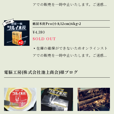
(北海道) 原料:楢 黒炭 切炭(切炭):12cm 重
アでの販売を一時中止いたします。ご迷惑を
量:6kg 発送サイズ:100 ※発送はリサイクル
おかけして申し訳ございません。▪️ 道東産ミ
資材を使用します。梱包はダンボールとPPバ
ズナラを使用。熟練の職人が作るこだわりの
鶴居木炭Pro(小丸12cm)6kg×2
ンドで簡易的な物となります。 鶴居木炭レジ
木炭。釧路市の地場木炭として多くの炉ば
ャー&BBQ用(バラ)3〜10kg はヨドバシカメ
¥4,180
た、飲食店様などでご愛用頂いております。
SOLD OUT
ラ、ヨドバシ.com様にて販売中。 https://w
キャンプやBBQとフィールドでもプロ仕様の
ww.yodobashi.com/product/1000000010
炭火で炙ってお楽しみください。 産地:日本
▪️在庫の確保ができないためオンラインスト
03284346/
(北海道) 原料:楢 黒炭 切炭(小丸):12cm 重
アでの販売を一時中止いたします。ご迷惑を
量:6kg 発送サイズ:100 ※発送はリサイクル
おかけして申し訳ございません。▪️ 【2個ま
資材を使用します。梱包はダンボールとPPバ
とめ買いで送料がお得！】 道東産ミズナラを
電脳工房(株式会社池上商会)様ブログ
ンドで簡易的な物となります。 鶴居木炭レジ
使用。熟練の職人が作るこだわりの木炭。釧
ャー&BBQ用(バラ)3〜10kg はヨドバシカメ
路市の地場木炭として多くの炉ばた、飲食店
ラ、ヨドバシ.com様にて販売中。 https://w
様などでご愛用頂いております。キャンプや
ww.yodobashi.com/product/1000000010
BBQとフィールドでもプロ仕様の炭火で炙っ
03284346/
てお楽しみください。 産地:日本(北海道) 原
料:楢 黒炭 切炭(小丸):12cm 重量:6kg×2 発