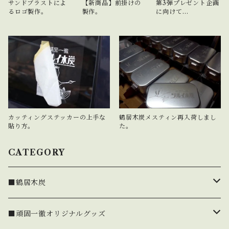
サンドブラストによ
【新商品】前掛けの
第3弾プレゼント企画
送サイズ:120 ※発送はリサイクル資材を使用
るロゴ製作。
製作。
に向けて…
します。梱包はダンボールとPPバンドで簡易
的な物となります。 鶴居木炭レジャー&BBQ
用(バラ)3〜10kg はヨドバシカメラ、ヨドバ
シ.com様にて販売中。 https://www.yodob
ashi.com/product/10000000100328434
6/
鶴居木炭メスティン再入荷しまし
カッティングステッカーの上手な
た。
貼り方。
CATEGORY
■鶴居木炭
・バラ
■頑固一徹オリジナルグッズ