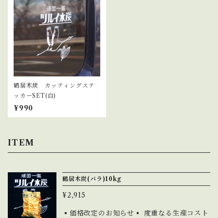
鶴居木炭 カッティングステ
ッカーSET(白)
¥990
ITEM
鶴居木炭(バラ)10kg
¥2,915
▪️価格改定のお知らせ▪️ 度重なる生産コスト